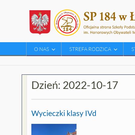
Skip
to
content
O NAS
STREFA RODZICA
S
Dzień:
2022-10-17
Wycieczki klasy IVd