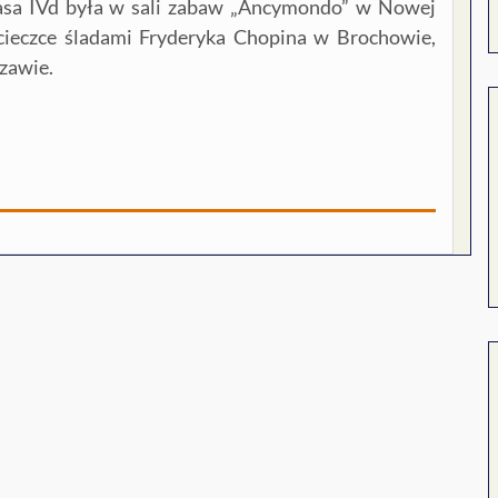
lasa IVd była w sali zabaw „Ancymondo” w Nowej
cieczce śladami Fryderyka Chopina w Brochowie,
zawie.