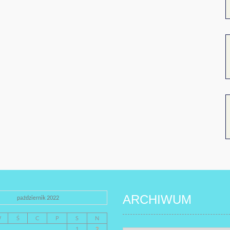
ARCHIWUM
październik 2022
W
Ś
C
P
S
N
1
2