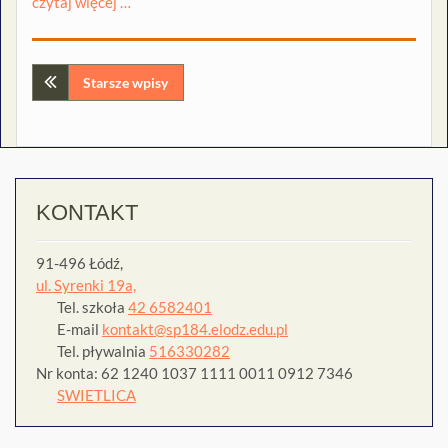
czytaj więcej …
Nawigacja
Starsze wpisy
po
wpisach
KONTAKT
91-496 Łódź,
ul. Syrenki 19a,
Tel. szkoła
42 6582401
E-mail
kontakt@sp184.elodz.edu.pl
Tel. pływalnia
516330282
Nr konta: 62 1240 1037 1111 0011 0912 7346
SWIETLICA