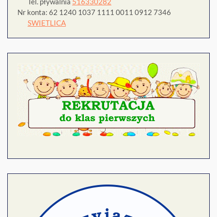
Tel. pływalnia
516330282
Nr konta: 62 1240 1037 1111 0011 0912 7346
SWIETLICA