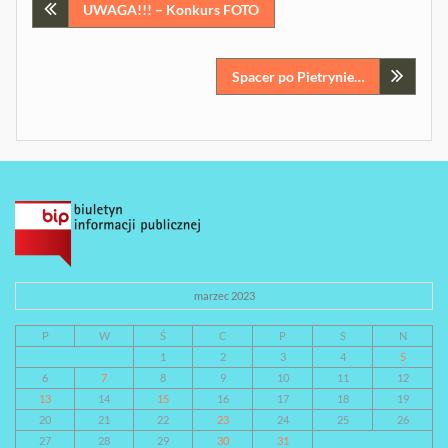
Nawigacja
UWAGA!!! – Konkurs FOTO
wpisu
Spacer po Pietrynie…
marzec 2023
P
W
Ś
C
P
S
N
1
2
3
4
5
6
7
8
9
10
11
12
13
14
15
16
17
18
19
20
21
22
23
24
25
26
27
28
29
30
31