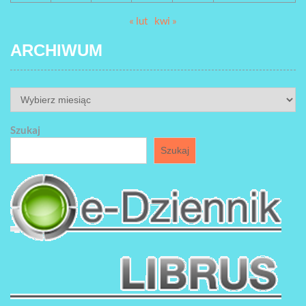
« lut
kwi »
ARCHIWUM
ARCHIWUM
Szukaj
Szukaj