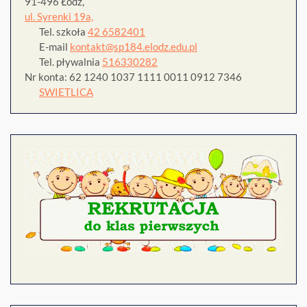
91-496 Łódź,
ul. Syrenki 19a,
Tel. szkoła
42 6582401
E-mail
kontakt@sp184.elodz.edu.pl
Tel. pływalnia
516330282
Nr konta: 62 1240 1037 1111 0011 0912 7346
SWIETLICA