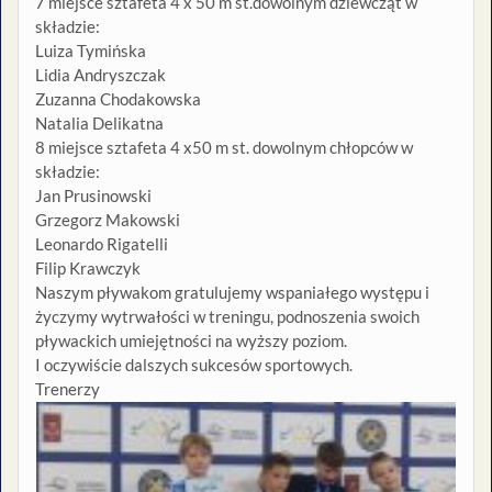
7 miejsce sztafeta 4 x 50 m st.dowolnym dziewcząt w
składzie:
Luiza Tymińska
Lidia Andryszczak
Zuzanna Chodakowska
Natalia Delikatna
8 miejsce sztafeta 4 x50 m st. dowolnym chłopców w
składzie:
Jan Prusinowski
Grzegorz Makowski
Leonardo Rigatelli
Filip Krawczyk
Naszym pływakom gratulujemy wspaniałego występu i
życzymy wytrwałości w treningu, podnoszenia swoich
pływackich umiejętności na wyższy poziom.
I oczywiście dalszych sukcesów sportowych.
Trenerzy