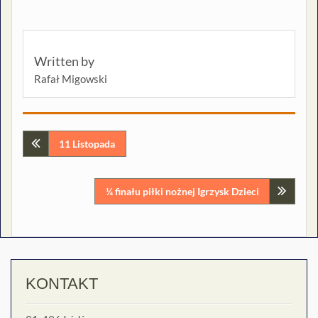
Written by
Rafał Migowski
Nawigacja
11 Listopada
wpisu
¼ finału piłki nożnej Igrzysk Dzieci
KONTAKT