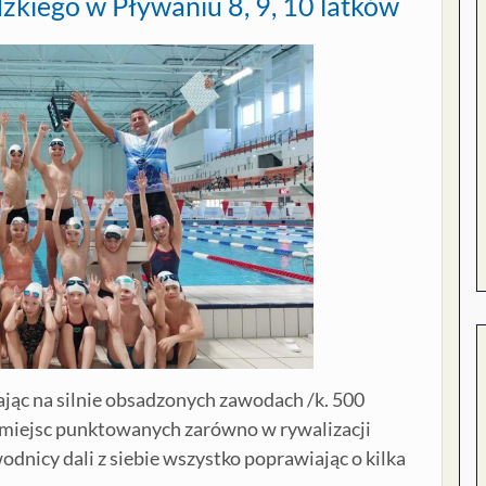
kiego w Pływaniu 8, 9, 10 latków
jąc na silnie obsadzonych zawodach /k. 500
 miejsc punktowanych zarówno w rywalizacji
odnicy dali z siebie wszystko poprawiając o kilka