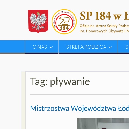
Skip
to
content
O NAS
STREFA RODZICA
S
Tag:
pływanie
Mistrzostwa Województwa Łódzk