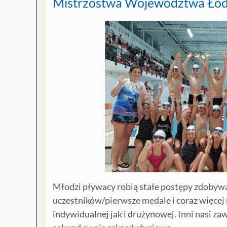
Mistrzostwa Województwa Łódz
Młodzi pływacy robią stałe postępy zdobywa
uczestników/pierwsze medale i coraz więcej
indywidualnej jak i drużynowej. Inni nasi zaw