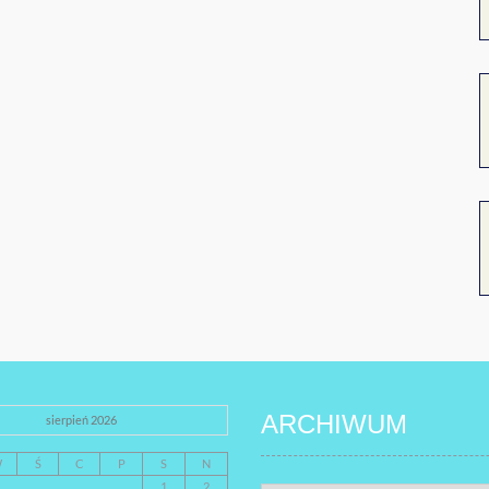
ARCHIWUM
sierpień 2026
W
Ś
C
P
S
N
1
2