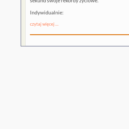
sekund swoje rekordy życiowe.
Indywidualnie:
czytaj więcej …