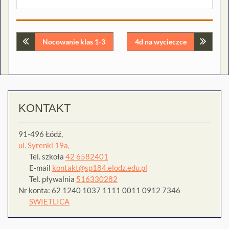
Nawigacja
Nocowanie klas 1-3
4d na wycieczce
wpisu
KONTAKT
91-496 Łódź,
ul. Syrenki 19a,
Tel. szkoła
42 6582401
E-mail
kontakt@sp184.elodz.edu.pl
Tel. pływalnia
516330282
Nr konta: 62 1240 1037 1111 0011 0912 7346
SWIETLICA