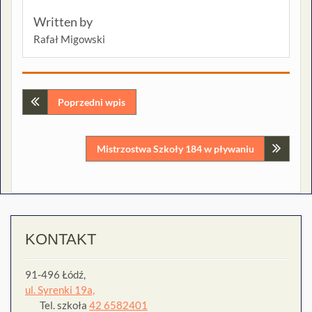
Written by
Rafał Migowski
Nawigacja
Poprzedni wpis
wpisu
Mistrzostwa Szkoły 184 w pływaniu
KONTAKT
91-496 Łódź,
ul. Syrenki 19a,
Tel. szkoła
42 6582401