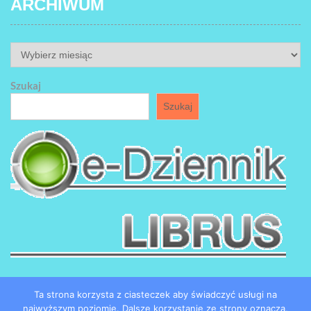
ARCHIWUM
ARCHIWUM
Szukaj
Szukaj
Ta strona korzysta z ciasteczek aby świadczyć usługi na
najwyższym poziomie. Dalsze korzystanie ze strony oznacza,