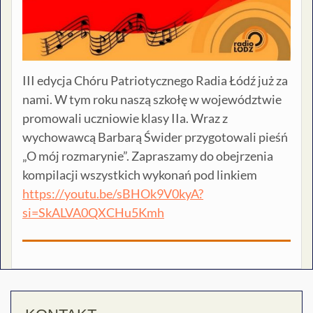
III edycja Chóru Patriotycznego Radia Łódź już za
nami. W tym roku naszą szkołę w województwie
promowali uczniowie klasy IIa. Wraz z
wychowawcą Barbarą Świder przygotowali pieśń
„O mój rozmarynie”. Zapraszamy do obejrzenia
kompilacji wszystkich wykonań pod linkiem
https://youtu.be/sBHOk9V0kyA?
si=SkALVA0QXCHu5Kmh