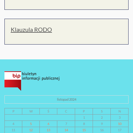
Klauzula RODO
listopad 2024
P
W
Ś
C
P
S
N
1
2
3
4
5
6
7
8
9
10
11
12
13
14
15
16
17