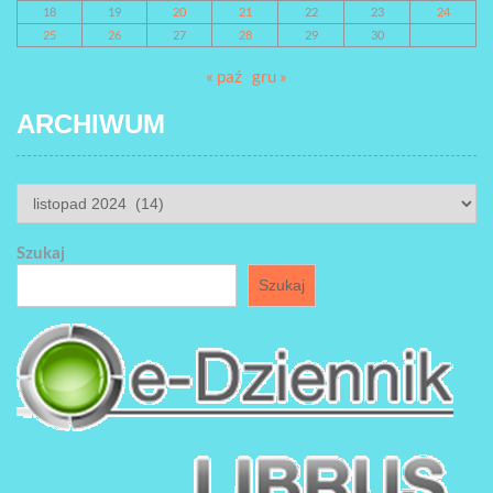
18
19
20
21
22
23
24
25
26
27
28
29
30
« paź
gru »
ARCHIWUM
ARCHIWUM
Szukaj
Szukaj