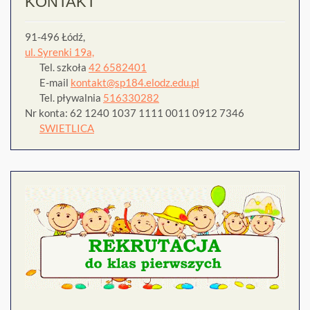
KONTAKT
91-496 Łódź,
ul. Syrenki 19a,
Tel. szkoła
42 6582401
E-mail
kontakt@sp184.elodz.edu.pl
Tel. pływalnia
516330282
Nr konta: 62 1240 1037 1111 0011 0912 7346
SWIETLICA