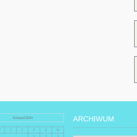
ARCHIWUM
listopad 2024
W
Ś
C
P
S
N
1
2
3