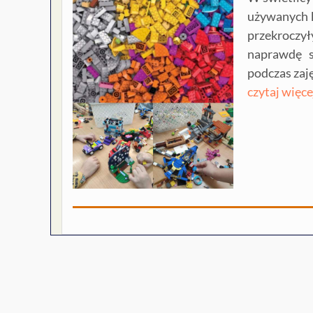
używanych k
przekroczy
naprawdę s
podczas zaj
czytaj więce