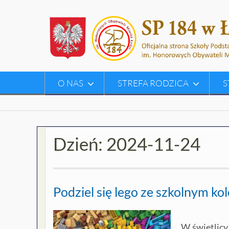
Skip
to
content
O NAS
STREFA RODZICA
S
Dzień:
2024-11-24
Podziel się lego ze szkolnym ko
W świetlicy