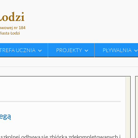
TREFA UCZNIA
PROJEKTY
PŁYWALNIA
legą
 szkolnej odbywa się zbiórka zdekompletowanych i