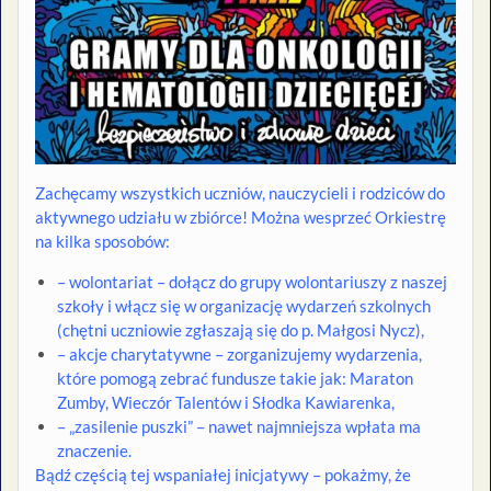
Zachęcamy wszystkich uczniów, nauczycieli i rodziców do
aktywnego udziału w zbiórce! Można wesprzeć Orkiestrę
na kilka sposobów:
– wolontariat – dołącz do grupy wolontariuszy z naszej
szkoły i włącz się w organizację wydarzeń szkolnych
(chętni uczniowie zgłaszają się do p. Małgosi Nycz),
– akcje charytatywne – zorganizujemy wydarzenia,
które pomogą zebrać fundusze takie jak: Maraton
Zumby, Wieczór Talentów i Słodka Kawiarenka,
– „zasilenie puszki” – nawet najmniejsza wpłata ma
znaczenie.
Bądź częścią tej wspaniałej inicjatywy – pokażmy, że