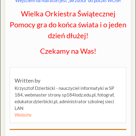
Wejściem na maraton jest „wrzutka” do puszki WOŚP.
Wielka Orkiestra Świątecznej
Pomocy gra do końca świata i o jeden
dzień dłużej!
Czekamy na Was!
Written by
Krzysztof Dzierbicki - nauczyciel informatyki w SP
184, webmaster strony sp184lodz.edu.pl, fotograf,
edukator.dzierbicki.pl, administrator szkolnej sieci
LAN
Website