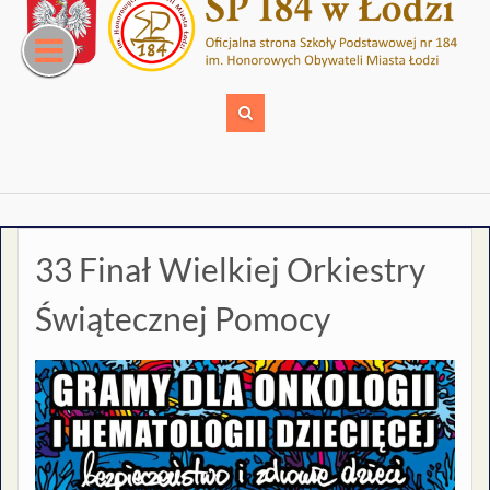
Skip
to
content
33 Finał Wielkiej Orkiestry
Świątecznej Pomocy