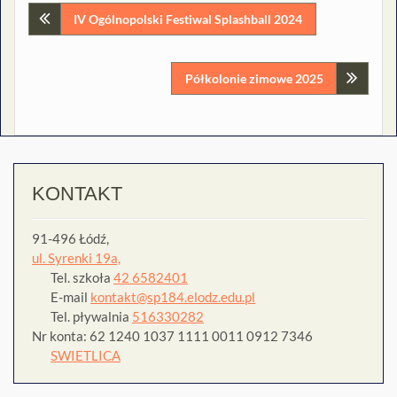
Nawigacja
IV Ogólnopolski Festiwal Splashball 2024
wpisu
Półkolonie zimowe 2025
KONTAKT
91-496 Łódź,
ul. Syrenki 19a,
Tel. szkoła
42 6582401
E-mail
kontakt@sp184.elodz.edu.pl
Tel. pływalnia
516330282
Nr konta: 62 1240 1037 1111 0011 0912 7346
SWIETLICA