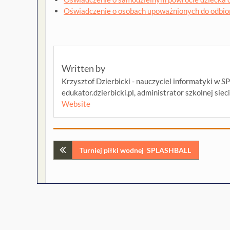
Oświadczenie o osobach upoważnionych do odbior
Written by
Krzysztof Dzierbicki - nauczyciel informatyki w S
edukator.dzierbicki.pl, administrator szkolnej siec
Website
Nawigacja
Turniej piłki wodnej SPLASHBALL
wpisu