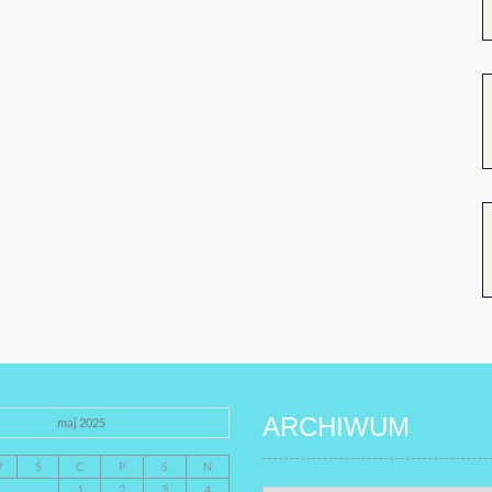
ARCHIWUM
maj 2025
W
Ś
C
P
S
N
1
2
3
4