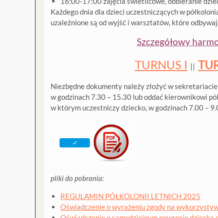
16:00-17:00 zajęcia świetlicowe, odbieranie dzie
Każdego dnia dla dzieci uczestniczących w półkoloni
uzależnione są od wyjść i warsztatów, które odbywaj
Szczegółowy harmo
TURNUS I
TUR
||
Niezbędne dokumenty należy złożyć w sekretariacie
w godzinach 7.30 – 15.30 lub oddać kierownikowi pół
w którym uczestniczy dziecko, w godzinach 7.00 – 9.
pliki do pobrania:
REGULAMIN PÓŁKOLONII LETNICH 2025
Oświadczenie o wyrażeniu zgody na wykorzystywa
Oświadczenie o samodzielnym powrocie dziecka d