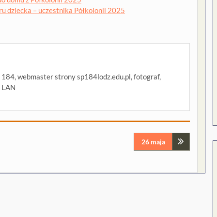
u dziecka – uczestnika Półkolonii 2025
P 184, webmaster strony sp184lodz.edu.pl, fotograf,
i LAN
26 maja