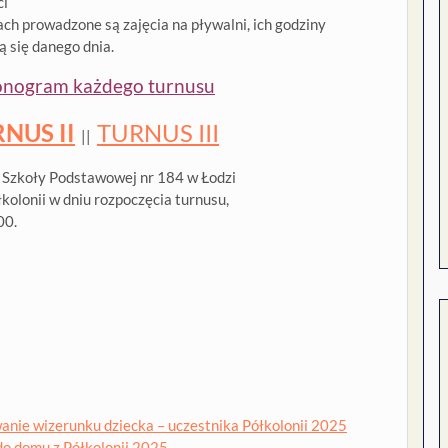
ci
ach prowadzone są zajęcia na pływalni, ich godziny
ą się danego dnia.
nogram każdego turnusu
NUS II
TURNUS III
||
 Szkoły Podstawowej nr 184 w Łodzi
kolonii w dniu rozpoczęcia turnusu,
00.
nie wizerunku dziecka – uczestnika Półkolonii 2025
o domu z Półkolonii 2025