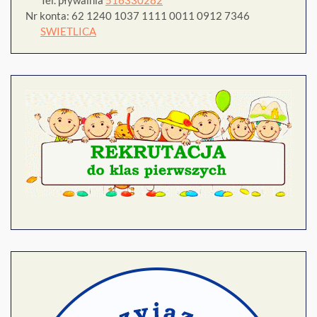
Tel. pływalnia
516330282
Nr konta: 62 1240 1037 1111 0011 0912 7346
SWIETLICA