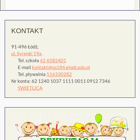
KONTAKT
91-496 Łódź,
ul. Syrenki 19a,
Tel. szkoła
42 6582401
E-mail
kontakt@sp184.elodz.edu.pl
Tel. pływalnia
516330282
Nr konta: 62 1240 1037 1111 0011 0912 7346
SWIETLICA