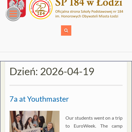
Skip
to
content
Dzień:
2026-04-19
7a at Youthmaster
Our students went on a trip
to EuroWeek. The camp