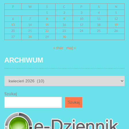
P
W
Ś
C
P
S
N
1
2
3
4
5
6
7
8
9
10
11
12
13
14
15
16
17
18
19
20
21
22
23
24
25
26
27
28
29
30
« mar
maj »
ARCHIWUM
ARCHIWUM
Szukaj
Szukaj