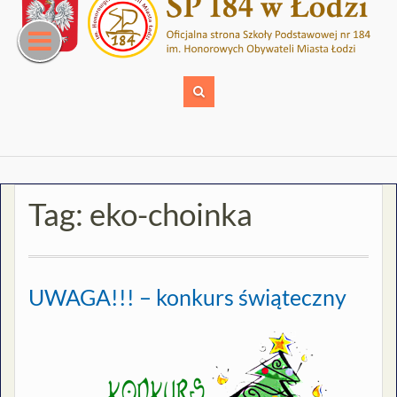
Skip
to
content
Tag:
eko-choinka
UWAGA!!! – konkurs świąteczny