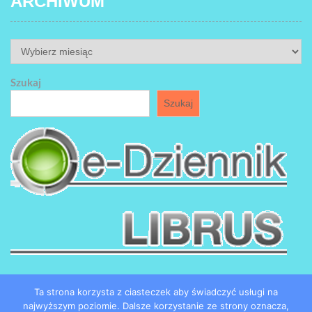
ARCHIWUM
ARCHIWUM
Szukaj
Szukaj
Ta strona korzysta z ciasteczek aby świadczyć usługi na
najwyższym poziomie. Dalsze korzystanie ze strony oznacza,