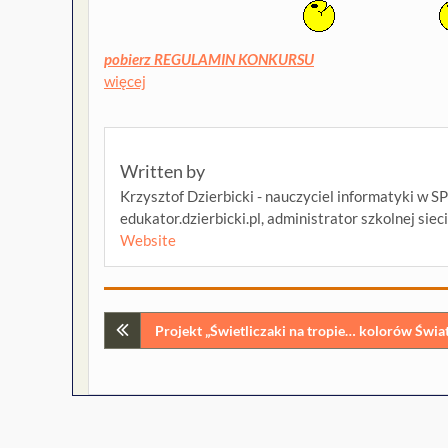
pobierz REGULAMIN KONKURSU
więcej
Written by
Krzysztof Dzierbicki - nauczyciel informatyki w S
edukator.dzierbicki.pl, administrator szkolnej siec
Website
Nawigacja
Projekt „Świetliczaki na tropie… kolorów Świa
wpisu