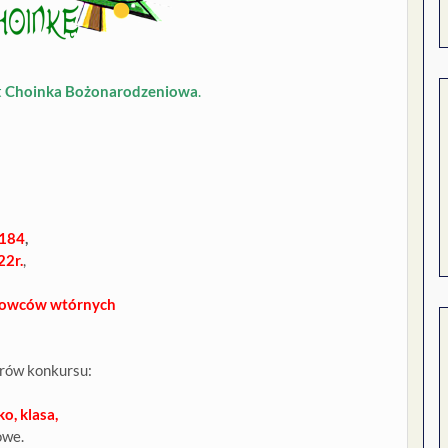
t
Choinka Bożonarodzeniowa
.
 184
,
22r.
,
urowców wtórnych
orów konkursu:
o, klasa,
owe.