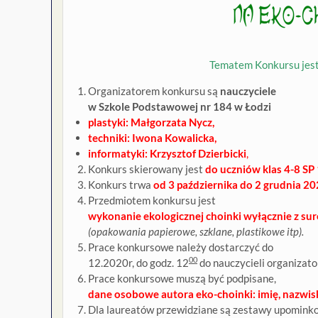
Tematem Konkursu jes
Organizatorem konkursu są
nauczyciele
w
S
zkole
P
odstawowej nr
184
w
Ł
odzi
plastyki:
M
ałgorzata
N
ycz,
techniki:
I
wona
K
owalicka,
informatyki:
K
rzysztof
D
zierbicki
,
Konkurs skierowany jest
do uczniów klas
4-8 SP
Konkurs trwa
od
3
października do
2
grudnia 20
Przedmiotem konkursu jest
wykonanie ekologicznej choinki wyłącznie z s
(opakowania papierowe, szklane, plastikowe itp).
Prace konkursowe należy dostarczyć do
00
12.2020r, do godz. 12
do nauczycieli organizat
Prace konkursowe muszą być podpisane,
dane osobowe autora eko-choinki: imię, nazwisk
Dla laureatów przewidziane są zestawy upomink