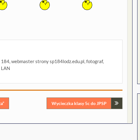
P 184, webmaster strony sp184lodz.edu.pl, fotograf,
i LAN
ta”
Wycieczka klasy 5c do JPSP