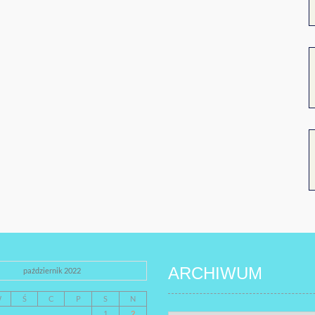
ARCHIWUM
październik 2022
W
Ś
C
P
S
N
1
2