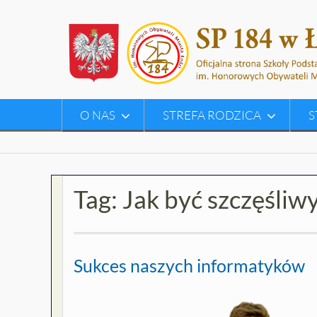
Skip
to
content
O NAS
STREFA RODZICA
S
Tag:
Jak być szczęśliw
Sukces naszych informatyków