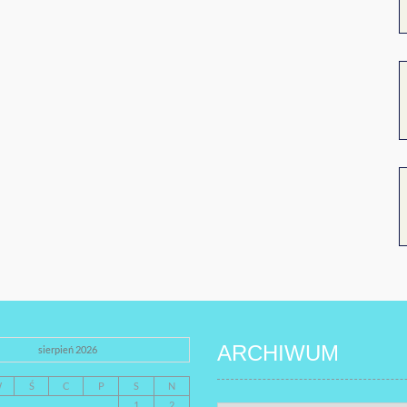
ARCHIWUM
sierpień 2026
W
Ś
C
P
S
N
1
2