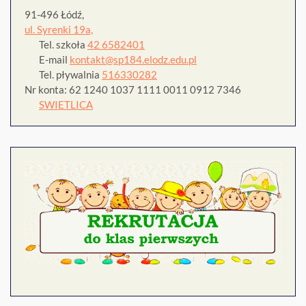
91-496 Łódź,
ul. Syrenki 19a,
Tel. szkoła
42 6582401
E-mail
kontakt@sp184.elodz.edu.pl
Tel. pływalnia
516330282
Nr konta: 62 1240 1037 1111 0011 0912 7346
SWIETLICA