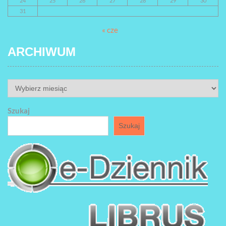
24
25
26
27
28
29
30
31
« cze
ARCHIWUM
ARCHIWUM
Szukaj
Szukaj