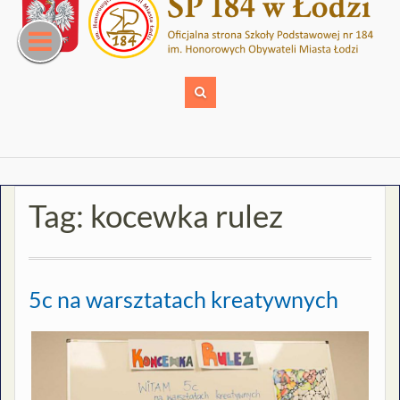
Skip
to
content
Tag:
kocewka rulez
5c na warsztatach kreatywnych