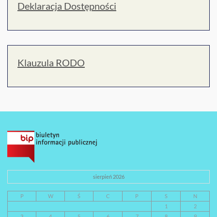
Deklaracja Dostępności
Klauzula RODO
sierpień 2026
P
W
Ś
C
P
S
N
1
2
3
4
5
6
7
8
9