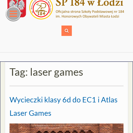
Skip
to
content
Tag:
laser games
Wycieczki klasy 6d do EC1 i Atlas
Laser Games