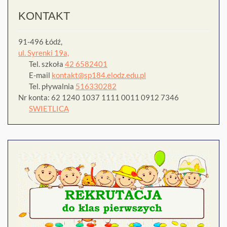
KONTAKT
91-496 Łódź,
ul. Syrenki 19a,
Tel. szkoła
42 6582401
E-mail
kontakt@sp184.elodz.edu.pl
Tel. pływalnia
516330282
Nr konta: 62 1240 1037 1111 0011 0912 7346
SWIETLICA