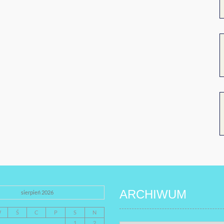
ARCHIWUM
sierpień 2026
W
Ś
C
P
S
N
1
2