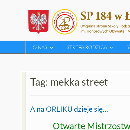
Skip
to
content
O NAS
STREFA RODZICA
S
Tag:
mekka street
A na ORLIKU dzieje się…
Otwarte Mistrzostwa