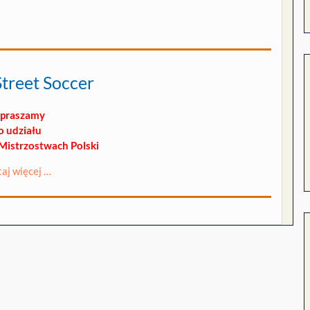
treet Soccer
praszamy
o udziału
Mistrzostwach Polski
taj więcej …