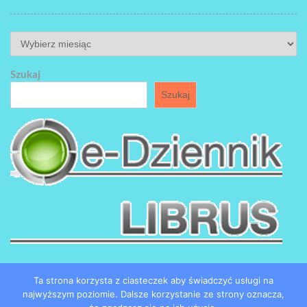
ARCHIWUM
Szukaj
Szukaj
Ta strona korzysta z ciasteczek aby świadczyć usługi na
najwyższym poziomie. Dalsze korzystanie ze strony oznacza,