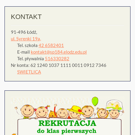
KONTAKT
91-496 Łódź,
ul. Syrenki 19a,
Tel. szkoła
42 6582401
E-mail
kontakt@sp184.elodz.edu.pl
Tel. pływalnia
516330282
Nr konta: 62 1240 1037 1111 0011 0912 7346
SWIETLICA