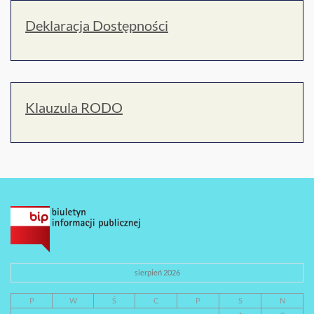
Deklaracja Dostępności
Klauzula RODO
sierpień 2026
P
W
Ś
C
P
S
N