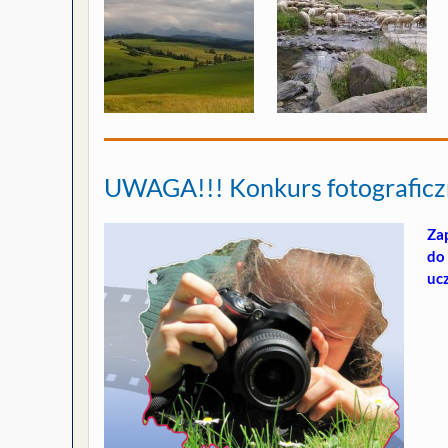
UWAGA!!! Konkurs fotografic
Za
do
ucz