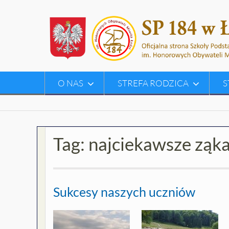
Skip
to
content
O NAS
STREFA RODZICA
S
Tag:
najciekawsze ząka
Sukcesy naszych uczniów