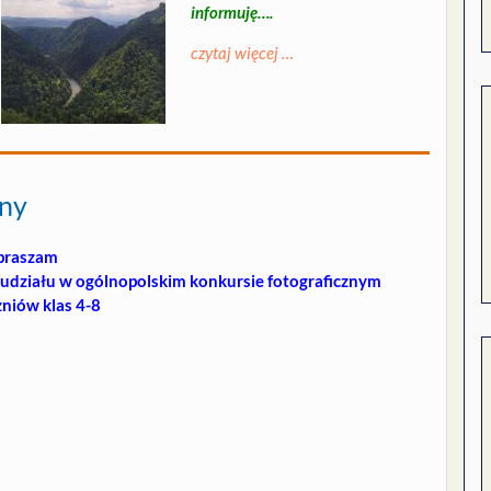
informuję….
czytaj więcej …
zny
praszam
 udziału w ogólnopolskim konkursie fotograficznym
niów klas 4-8