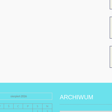
ARCHIWUM
sierpień 2026
W
Ś
C
P
S
N
1
2