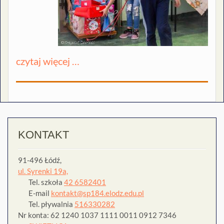
czytaj więcej …
KONTAKT
91-496 Łódź,
ul. Syrenki 19a,
Tel. szkoła
42 6582401
E-mail
kontakt@sp184.elodz.edu.pl
Tel. pływalnia
516330282
Nr konta: 62 1240 1037 1111 0011 0912 7346