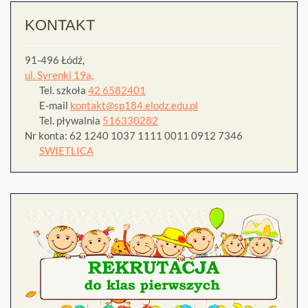
KONTAKT
91-496 Łódź,
ul. Syrenki 19a,
Tel. szkoła
42 6582401
E-mail
kontakt@sp184.elodz.edu.pl
Tel. pływalnia
516330282
Nr konta: 62 1240 1037 1111 0011 0912 7346
SWIETLICA