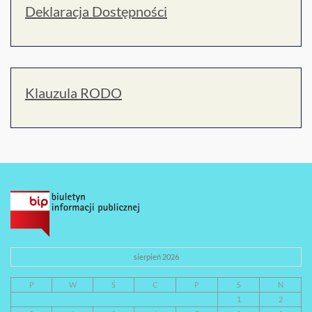
Deklaracja Dostępności
Klauzula RODO
sierpień 2026
P
W
Ś
C
P
S
N
1
2