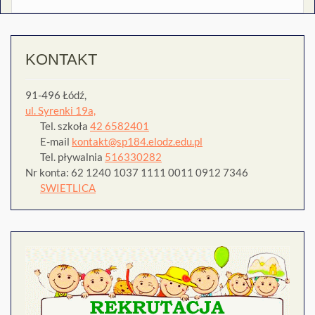
KONTAKT
91-496 Łódź,
ul. Syrenki 19a,
Tel. szkoła
42 6582401
E-mail
kontakt@sp184.elodz.edu.pl
Tel. pływalnia
516330282
Nr konta: 62 1240 1037 1111 0011 0912 7346
SWIETLICA