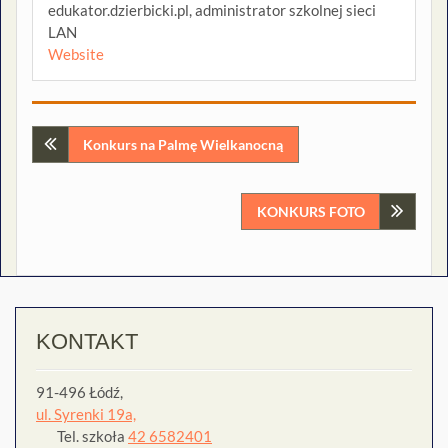
edukator.dzierbicki.pl, administrator szkolnej sieci
LAN
Website
Nawigacja
Konkurs na Palmę Wielkanocną
wpisu
KONKURS FOTO
KONTAKT
91-496 Łódź,
ul. Syrenki 19a,
Tel. szkoła
42 6582401