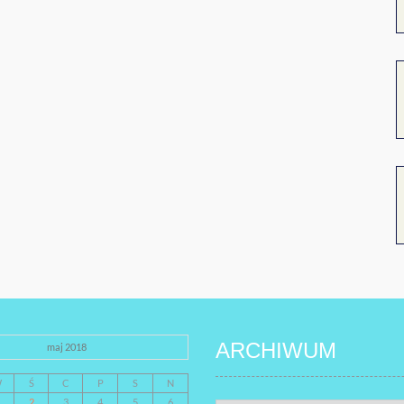
ARCHIWUM
maj 2018
W
Ś
C
P
S
N
2
3
4
5
6