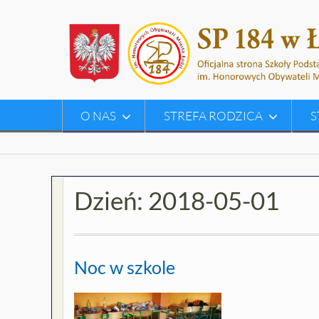
Skip
to
content
O NAS
STREFA RODZICA
S
Dzień:
2018-05-01
Noc w szkole