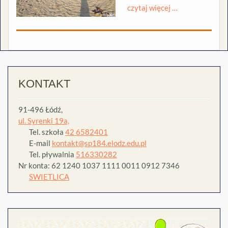
czytaj więcej …
KONTAKT
91-496 Łódź,
ul. Syrenki 19a,
Tel. szkoła
42 6582401
E-mail
kontakt@sp184.elodz.edu.pl
Tel. pływalnia
516330282
Nr konta: 62 1240 1037 1111 0011 0912 7346
SWIETLICA