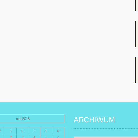
ARCHIWUM
maj 2018
W
Ś
C
P
S
N
2
3
4
5
6