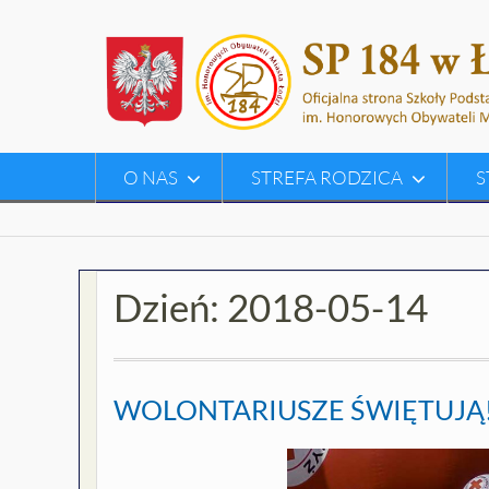
Skip
to
content
O NAS
STREFA RODZICA
S
Dzień:
2018-05-14
WOLONTARIUSZE ŚWIĘTUJĄ