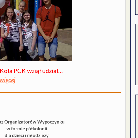
 Koła PCK wziął udział…
więcej
z Organizatorów Wypoczynku
w formie półkolonii
dla dzieci i młodzieży