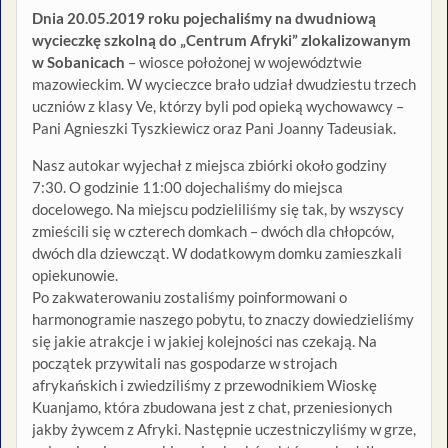
Dnia 20.05.2019 roku pojechaliśmy na dwudniową
wycieczkę szkolną do „Centrum Afryki” zlokalizowanym
w Sobanicach
– wiosce położonej w województwie
mazowieckim. W wycieczce brało udział dwudziestu trzech
uczniów z klasy Ve, którzy byli pod opieką wychowawcy –
Pani Agnieszki Tyszkiewicz oraz Pani Joanny Tadeusiak.
Nasz autokar wyjechał z miejsca zbiórki około godziny
7:30. O godzinie 11:00 dojechaliśmy do miejsca
docelowego. Na miejscu podzieliliśmy się tak, by wszyscy
zmieścili się w czterech domkach – dwóch dla chłopców,
dwóch dla dziewcząt. W dodatkowym domku zamieszkali
opiekunowie.
Po zakwaterowaniu zostaliśmy poinformowani o
harmonogramie naszego pobytu, to znaczy dowiedzieliśmy
się jakie atrakcje i w jakiej kolejności nas czekają. Na
początek przywitali nas gospodarze w strojach
afrykańskich i zwiedziliśmy z przewodnikiem Wioskę
Kuanjamo, która zbudowana jest z chat, przeniesionych
jakby żywcem z Afryki. Następnie uczestniczyliśmy w grze,