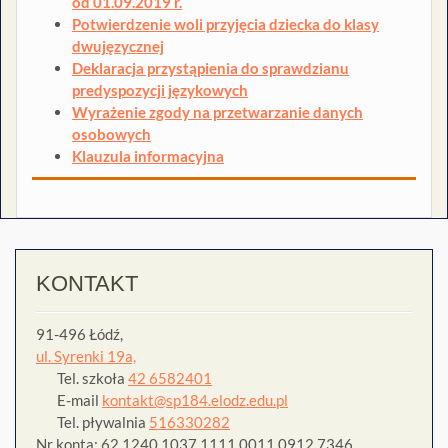
od 01.09.2019 r.
Potwierdzenie woli przyjęcia dziecka do klasy
dwujęzycznej
Deklaracja przystąpienia do sprawdzianu
predyspozycji językowych
Wyrażenie zgody na przetwarzanie danych
osobowych
Klauzula informacyjna
KONTAKT
91-496 Łódź,
ul. Syrenki 19a,
Tel. szkoła
42 6582401
E-mail
kontakt@sp184.elodz.edu.pl
Tel. pływalnia
516330282
Nr konta: 62 1240 1037 1111 0011 0912 7346