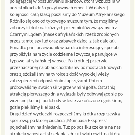
polegającej w poszukiwaniu skarbów, która wzbudziła w
uczestnikach dużo pozytywnych emocji. W dalszej
kolejności całą klasą poszliśmy do Muzeum Afrykańskiego.
Różniło się ono od typowego muzeum tym, że mogliśmy
zobaczyć i dotknąć różnych przedmiotów związanych z
Czarnym Lądem (masek afrykańskich, rzeźb zrobionych
przez tamtejszy lud oraz zabawek dzieci z tak daleka).
Ponadto pani przewodnik w bardzo interesujący sposób
przybliżyła nam życie codzienne i zwyczaje panujące w
typowej afrykańskiej wiosce. Po krótkiej przerwie
przeznaczonej na obiad chodziliśmy po mostach linowych
oraz zjeżdżaliśmy na tyrolce z dość wysokiej wieży
zabezpieczeni odpowiednimi uprzężami. Potem
próbowaliśmy swoich sił w grze w mini golfa. Ostatnią
atrakcją pierwszego dnia wyjazdu były odbywające się po
wczesnej kolacji podchody w lesie zakończone ogniskiem,
gdzie piekliśmy kiełbaski.
Drugi dzień wycieczki rozpoczęliśmy krótką rozgrzewką
sportową, po której ciuchcią „Mombasa Ekspress”
pojechaliśmy na śniadanie. Tuż po posiłku czekała na nas
atrakcja w postaci strzelania z łuku i wiatrówki, na którą