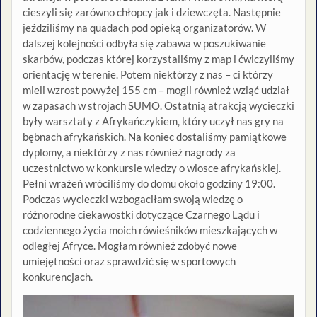
cieszyli się zarówno chłopcy jak i dziewczęta. Następnie
jeździliśmy na quadach pod opieką organizatorów. W
dalszej kolejności odbyła się zabawa w poszukiwanie
skarbów, podczas której korzystaliśmy z map i ćwiczyliśmy
orientację w terenie. Potem niektórzy z nas – ci którzy
mieli wzrost powyżej 155 cm – mogli również wziąć udział
w zapasach w strojach SUMO. Ostatnią atrakcją wycieczki
były warsztaty z Afrykańczykiem, który uczył nas gry na
bębnach afrykańskich. Na koniec dostaliśmy pamiątkowe
dyplomy, a niektórzy z nas również nagrody za
uczestnictwo w konkursie wiedzy o wiosce afrykańskiej.
Pełni wrażeń wróciliśmy do domu około godziny 19:00.
Podczas wycieczki wzbogaciłam swoją wiedzę o
różnorodne ciekawostki dotyczące Czarnego Lądu i
codziennego życia moich rówieśników mieszkających w
odległej Afryce. Mogłam również zdobyć nowe
umiejętności oraz sprawdzić się w sportowych
konkurencjach.