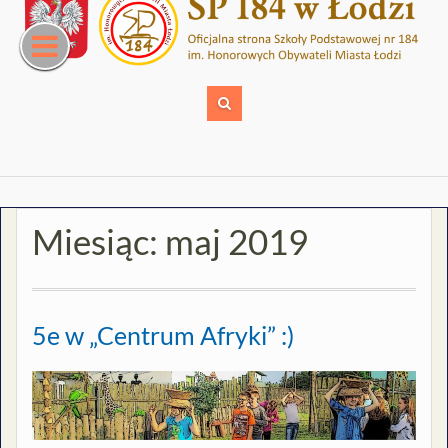
Skip
to
content
Miesiąc:
maj 2019
5e w „Centrum Afryki” :)