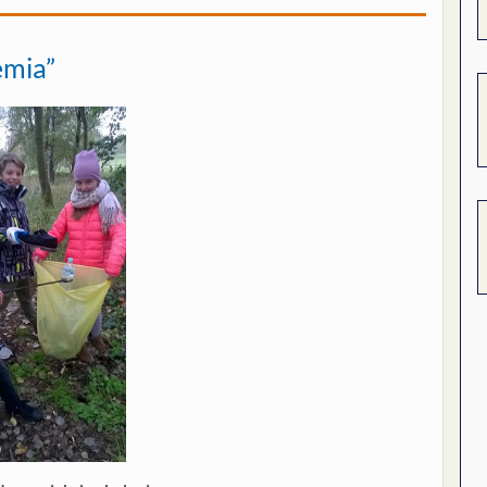
emia”