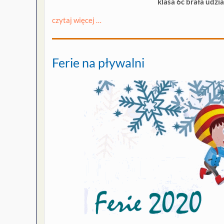
klasa 6c brała udzi
czytaj więcej …
Ferie na pływalni