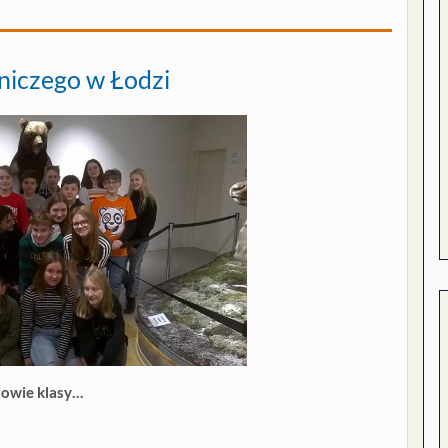
iczego w Łodzi
iowie klasy…