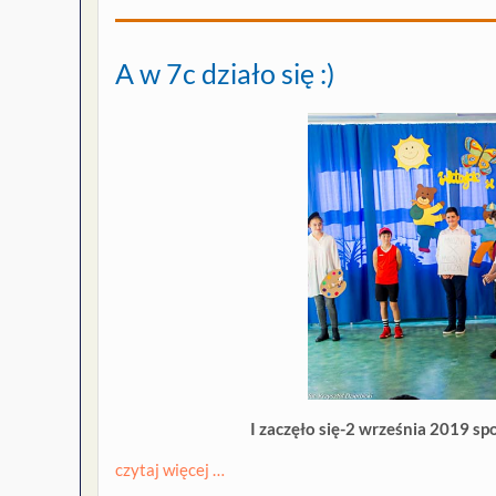
A w 7c działo się :)
I zaczęło się-2 września 2019 sp
czytaj więcej …