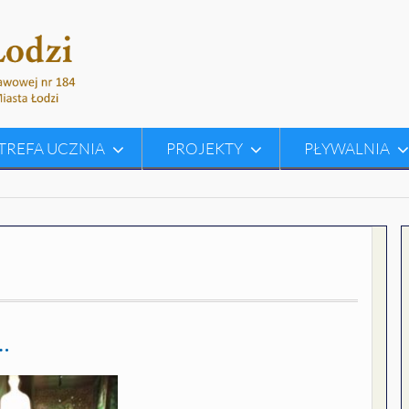
TREFA UCZNIA
PROJEKTY
PŁYWALNIA
…