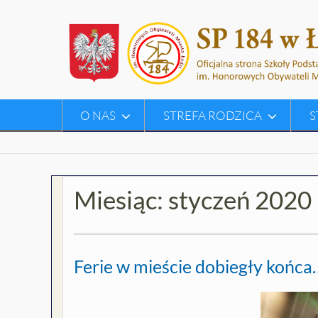
Skip
to
content
O NAS
STREFA RODZICA
S
Miesiąc:
styczeń 2020
Ferie w mieście dobiegły końca