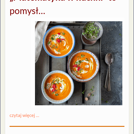
pomysł…
czytaj więcej …