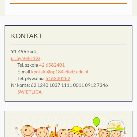
KONTAKT
91-496 Łódź,
ul. Syrenki 19a,
Tel. szkoła
42 6582401
E-mail
kontakt@sp184.elodz.edu.pl
Tel. pływalnia
516330282
Nr konta: 62 1240 1037 1111 0011 0912 7346
SWIETLICA