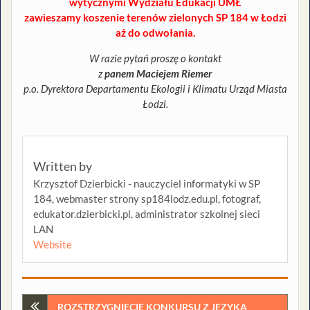
wytycznymi Wydziału Edukacji UMŁ
zawieszamy koszenie terenów zielonych SP 184 w Łodzi
aż do odwołania.
W razie pytań proszę o kontakt
z
panem Maciejem Riemer
p.o. Dyrektora Departamentu Ekologii i Klimatu Urząd Miasta
Łodzi.
Written by
Krzysztof Dzierbicki - nauczyciel informatyki w SP
184, webmaster strony sp184lodz.edu.pl, fotograf,
edukator.dzierbicki.pl, administrator szkolnej sieci
LAN
Website
Nawigacja
ROZSTRZYGNIĘCIE KONKURSU Z JĘZYKA