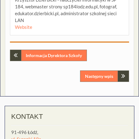
184, webmaster strony sp184lodz.edu.pl, fotograf,
edukator.dzierbicki.pl, administrator szkolnej sieci
LAN
Website
Nawigacja
Informacja Dyrektora Szkoły
wpisu
Następny wpis
KONTAKT
91-496 Łódź,
ul. Syrenki 19a,