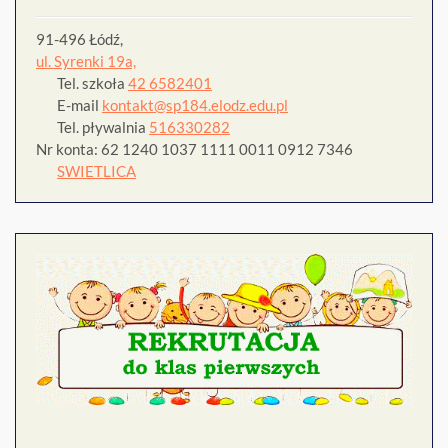
91-496 Łódź,
ul. Syrenki 19a,
Tel. szkoła
42 6582401
E-mail
kontakt@sp184.elodz.edu.pl
Tel. pływalnia
516330282
Nr konta: 62 1240 1037 1111 0011 0912 7346
SWIETLICA