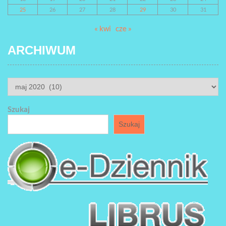
25
26
27
28
29
30
31
« kwi
cze »
ARCHIWUM
ARCHIWUM
Szukaj
Szukaj