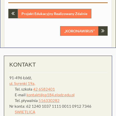
Nawigacja
Projekt Edukacyjny Realizowany Zdalnie
wpisu
„KORONAWIRUS”
KONTAKT
91-496 Łódź,
ul. Syrenki 19a,
Tel. szkoła
42 6582401
E-mail
kontakt@sp184.elodz.edu.pl
Tel. pływalnia
516330282
Nr konta: 62 1240 1037 1111 0011 0912 7346
SWIETLICA