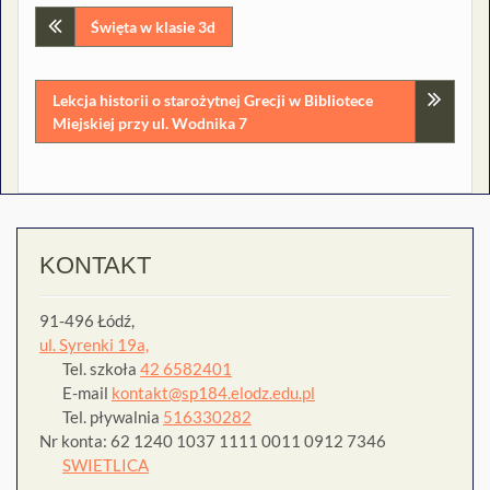
Nawigacja
Święta w klasie 3d
wpisu
Lekcja historii o starożytnej Grecji w Bibliotece
Miejskiej przy ul. Wodnika 7
KONTAKT
91-496 Łódź,
ul. Syrenki 19a,
Tel. szkoła
42 6582401
E-mail
kontakt@sp184.elodz.edu.pl
Tel. pływalnia
516330282
Nr konta: 62 1240 1037 1111 0011 0912 7346
SWIETLICA