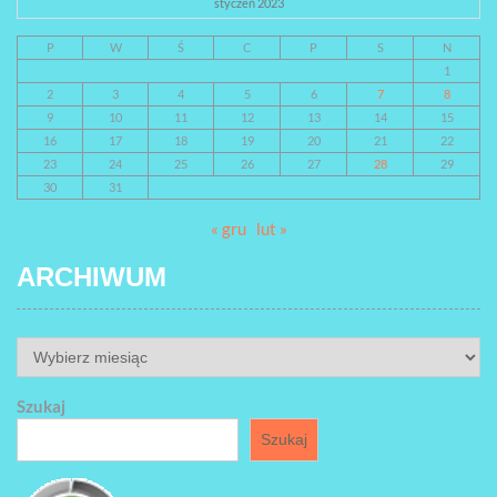
styczeń 2023
P
W
Ś
C
P
S
N
1
2
3
4
5
6
7
8
9
10
11
12
13
14
15
16
17
18
19
20
21
22
23
24
25
26
27
28
29
30
31
« gru
lut »
ARCHIWUM
ARCHIWUM
Szukaj
Szukaj