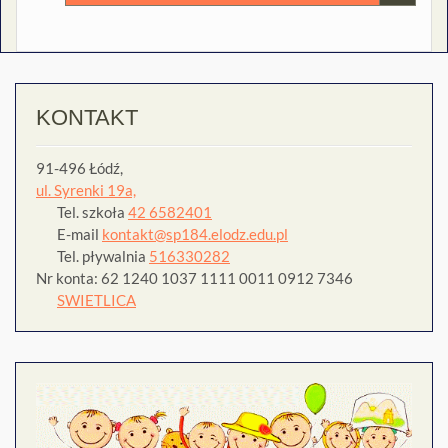
KONTAKT
91-496 Łódź,
ul. Syrenki 19a,
Tel. szkoła
42 6582401
E-mail
kontakt@sp184.elodz.edu.pl
Tel. pływalnia
516330282
Nr konta: 62 1240 1037 1111 0011 0912 7346
SWIETLICA