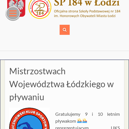
Skip
to
content
Mistrzostwach
Województwa Łódzkiego w
pływaniu
Gratulujemy 9 i 10 letnim
pływakom
reprezentującym UKS