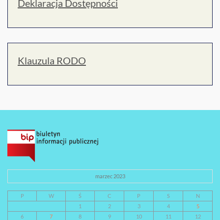
Deklaracja Dostępności
Klauzula RODO
marzec 2023
P
W
Ś
C
P
S
N
1
2
3
4
5
6
7
8
9
10
11
12