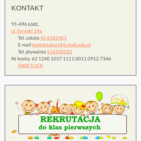
KONTAKT
91-496 Łódź,
ul. Syrenki 19a,
Tel. szkoła
42 6582401
E-mail
kontakt@sp184.elodz.edu.pl
Tel. pływalnia
516330282
Nr konta: 62 1240 1037 1111 0011 0912 7346
SWIETLICA