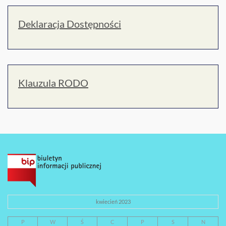
Deklaracja Dostępności
Klauzula RODO
kwiecień 2023
P
W
Ś
C
P
S
N