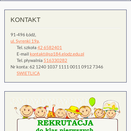
KONTAKT
91-496 Łódź,
ul. Syrenki 19a,
Tel. szkoła
42 6582401
E-mail
kontakt@sp184.elodz.edu.pl
Tel. pływalnia
516330282
Nr konta: 62 1240 1037 1111 0011 0912 7346
SWIETLICA