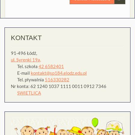
KONTAKT
91-496 Łódź,
ul. Syrenki 19a,
Tel. szkoła
42 6582401
E-mail
kontakt@sp184.elodz.edu.pl
Tel. pływalnia
516330282
Nr konta: 62 1240 1037 1111 0011 0912 7346
SWIETLICA