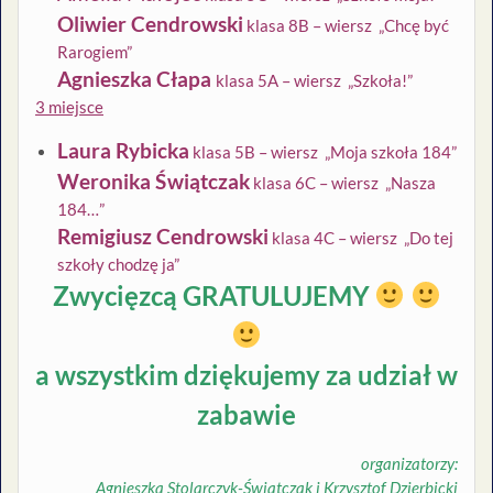
Oliwier Cendrowski
klasa 8B – wiersz „Chcę być
Rarogiem”
Agnieszka Cłapa
klasa 5A – wiersz „Szkoła!”
3 miejsce
Laura Rybicka
klasa 5B – wiersz „Moja szkoła 184”
Weronika Świątczak
klasa 6C – wiersz „Nasza
184…”
Remigiusz Cendrowski
klasa 4C – wiersz „Do tej
szkoły chodzę ja”
Zwycięzcą GRATULUJEMY
a wszystkim dziękujemy za udział w
zabawie
organizatorzy:
Agnieszka Stolarczyk-Świątczak i Krzysztof Dzierbicki