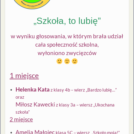
„Szkoła, to lubię”
w wyniku głosowania, w którym brała udział
cała społeczność szkolna,
wyłoniono zwycięzców
1 miejsce
Helenka Kata
z klasy 4b – wierz „Bardzo lubię…”
oraz
Miłosz Kawecki
z klasy 3a – wiersz „Ukochana
szkoła”
2 miejsce
Amelia Małojec
klasa 5C – wiersz „Szkoło moja!”