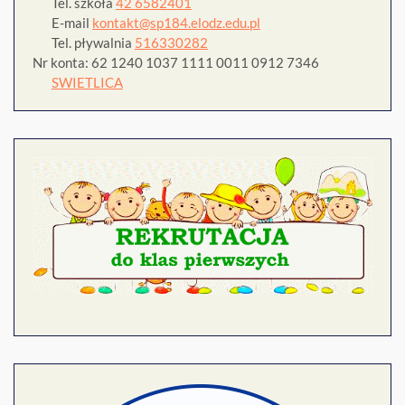
Tel. szkoła
42 6582401
E-mail
kontakt@sp184.elodz.edu.pl
Tel. pływalnia
516330282
Nr konta: 62 1240 1037 1111 0011 0912 7346
SWIETLICA