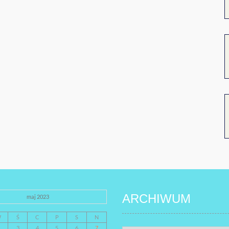
ARCHIWUM
maj 2023
W
Ś
C
P
S
N
3
4
5
6
7