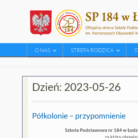
Skip
to
content
O NAS
STREFA RODZICA
S
Dzień:
2023-05-26
Półkolonie – przypomnienie
Szkoła Podstawowa nr 184 w Łodzi 
za który obowią