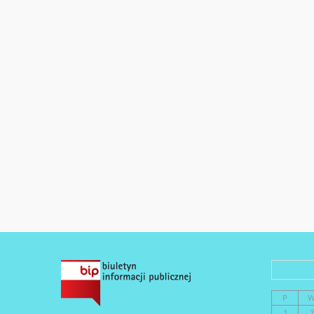
P
1
2