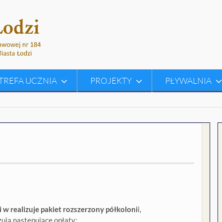
TREFA UCZNIA
PROJEKTY
PŁYWALNIA
w realizuje pakiet rozszerzony półkoloni
i,
zują następujące opłaty: