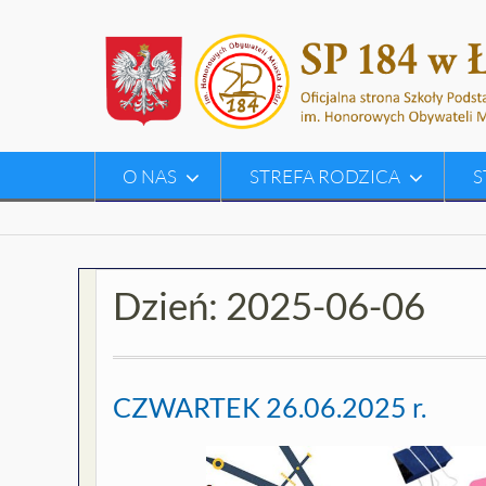
Skip
to
content
O NAS
STREFA RODZICA
S
Dzień:
2025-06-06
CZWARTEK 26.06.2025 r.