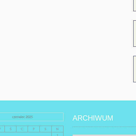
ARCHIWUM
czerwiec 2025
W
Ś
C
P
S
N
1