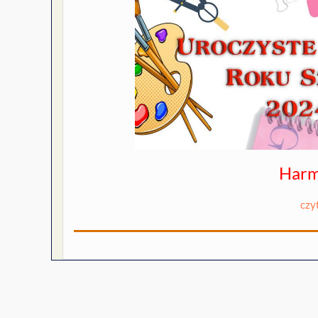
Har
czy