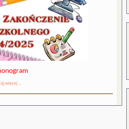
monogram
taj więcej …