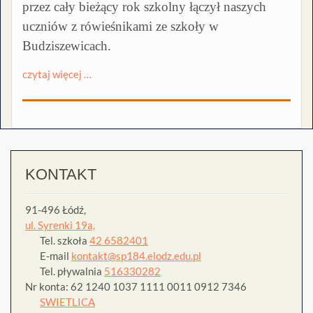
przez cały bieżący rok szkolny łączył naszych
uczniów z rówieśnikami ze szkoły w
Budziszewicach.
czytaj więcej …
KONTAKT
91-496 Łódź,
ul. Syrenki 19a,
Tel. szkoła
42 6582401
E-mail
kontakt@sp184.elodz.edu.pl
Tel. pływalnia
516330282
Nr konta: 62 1240 1037 1111 0011 0912 7346
SWIETLICA