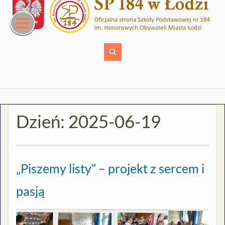
Skip
to
content
Dzień:
2025-06-19
„Piszemy listy” – projekt z sercem i
pasją