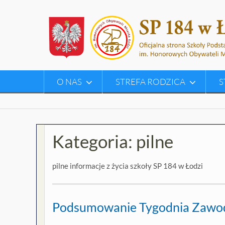
Skip
to
content
O NAS
STREFA RODZICA
S
Kategoria:
pilne
pilne informacje z życia szkoły SP 184 w Łodzi
Podsumowanie Tygodnia Zaw