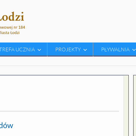
TREFA UCZNIA
PROJEKTY
PŁYWALNIA
odów