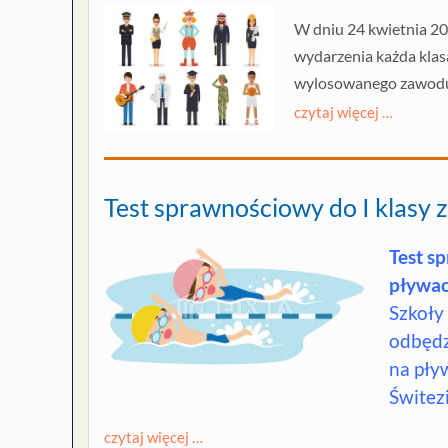
W dniu 24 kwietnia 20
wydarzenia każda klasa
wylosowanego zawod
czytaj więcej …
Test sprawnościowy do I klasy
Test s
pływac
Szkoły
odbędz
na pływ
Świtezi
czytaj więcej …