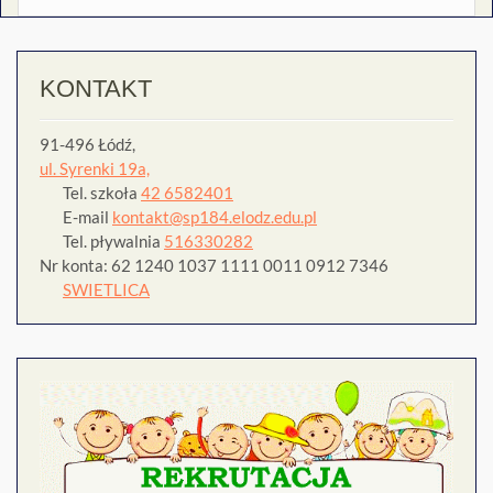
KONTAKT
91-496 Łódź,
ul. Syrenki 19a,
Tel. szkoła
42 6582401
E-mail
kontakt@sp184.elodz.edu.pl
Tel. pływalnia
516330282
Nr konta: 62 1240 1037 1111 0011 0912 7346
SWIETLICA