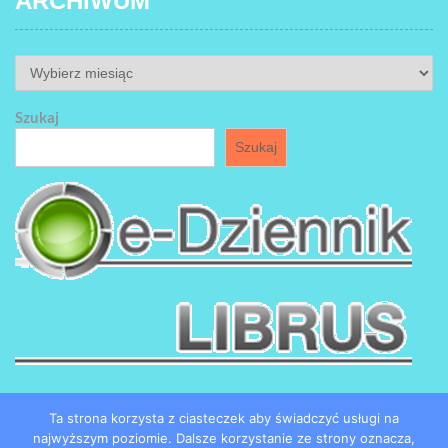
ARCHIWUM
ARCHIWUM
Szukaj
Szukaj
Ta strona korzysta z ciasteczek aby świadczyć usługi na
najwyższym poziomie. Dalsze korzystanie ze strony oznacza,