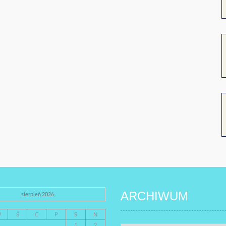
ARCHIWUM
sierpień 2026
W
Ś
C
P
S
N
1
2