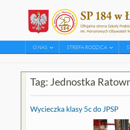
Skip
to
content
O NAS
STREFA RODZICA
S
Tag:
Jednostka Ratown
Wycieczka klasy 5c do JPSP